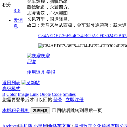
金车煌煌，驷骥昂昂；
积分
载德驰道，永耀四方。
818
志凌霄汉，心沐朝阳；
长风万里，国运隆昌。
发消
故曰：天马来兮从西极，金车驾兮通碧落；载大道
息
C84AEDE7-36F5-4C34-BC92-CF03024E2B67.
收藏
回复
使用道具
举报
返回列表
高级模式
B
Color
Image
Link
Quote
Code
Smilies
您需要登录后才可以回帖
登录
|
立即注册
本版积分规则
回帖后跳转到最后一页
发表回复
Archiver
|
手机版
|
小黑屋
|
金马车文旅
(
泉州玖莲文化传播有限公司 闽I