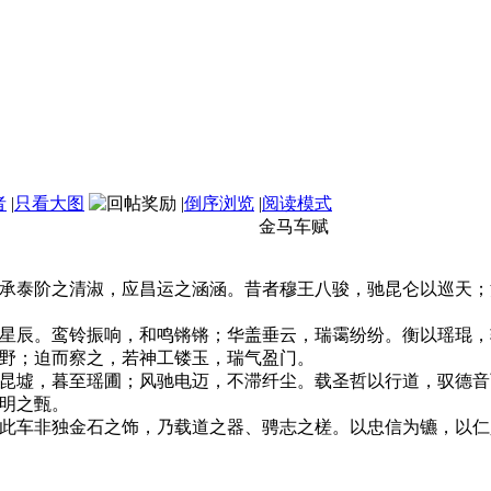
者
|
只看大图
|
倒序浏览
|
阅读模式
金马车赋
承泰阶之清淑，应昌运之涵涵。昔者穆王八骏，驰昆仑以巡天；
星辰。鸾铃振响，和鸣锵锵；华盖垂云，瑞霭纷纷。衡以瑶琨，
野；迫而察之，若神工镂玉，瑞气盈门。
昆墟，暮至瑶圃；风驰电迈，不滞纤尘。载圣哲以行道，驭德音
明之甄。
此车非独金石之饰，乃载道之器、骋志之槎。以忠信为镳，以仁