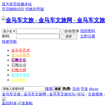
设为首页
收藏本站
开启辅助访问
切换到窄版
找回密码
自动登录
密码
立即注册
登录
快捷导航
金马车艺术
金马车教育
石雕文化
石雕企业
石雕大师
吴伟平专栏
石光雕影
搜索
热搜:
活动
交友
discuz
搜索
金马车文旅 - 金马车文旅网 - 金马车文旅论坛
»
论坛
›
文旅视角
›
返回列表