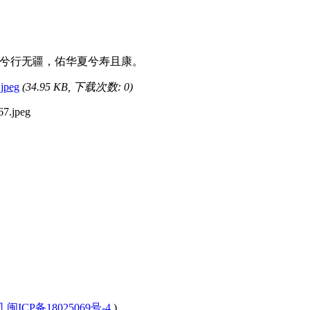
兮行无疆，佑华夏兮寿且康。
jpeg
(34.95 KB, 下载次数: 0)
CP备18025069号-4
)