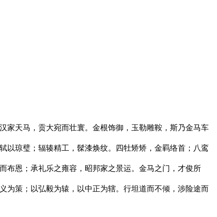
汉家天马，贡大宛而壮寰。金根饰御，玉勒雕鞍，斯乃金马车
轼以琼璧；辐辏精工，髹漆焕纹。四牡矫矫，金羁络首；八鸾
而布恩；承礼乐之雍容，昭邦家之景运。金马之门，才俊所
义为策；以弘毅为辕，以中正为辖。行坦道而不倾，涉险途而