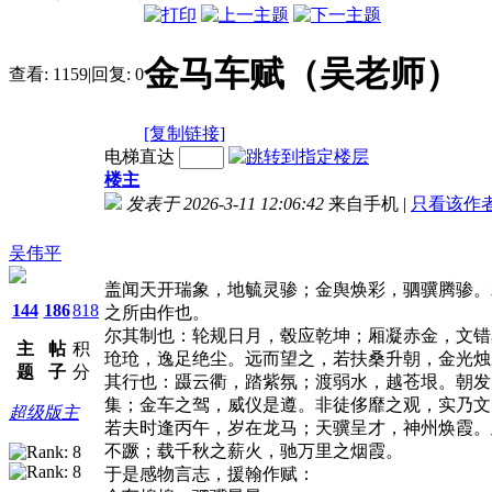
金马车赋（吴老师）
查看:
1159
|
回复:
0
[复制链接]
电梯直达
楼主
发表于 2026-3-11 12:06:42
来自手机
|
只看该作
吴伟平
盖闻天开瑞象，地毓灵骖；金舆焕彩，驷骥腾骖。
144
186
818
之所由作也。
尔其制也：轮规日月，毂应乾坤；厢凝赤金，文错
主
帖
积
玱玱，逸足绝尘。远而望之，若扶桑升朝，金光烛
题
子
分
其行也：蹑云衢，踏紫氛；渡弱水，越苍垠。朝发
集；金车之驾，威仪是遵。非徒侈靡之观，实乃文
超级版主
若夫时逢丙午，岁在龙马；天骥呈才，神州焕霞。
不蹶；载千秋之薪火，驰万里之烟霞。
于是感物言志，援翰作赋：